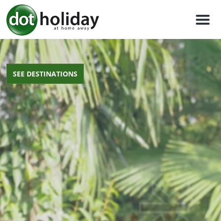
M
e
n
u
SEE DESTINATIONS