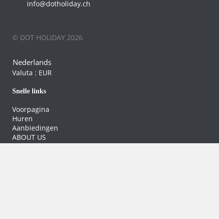
info@dotholiday.ch
© DOT HOLIDAY 2026
Nederlands
Valuta :
EUR
Snelle links
Voorpagina
Huren
Aanbiedingen
ABOUT US
Contact
Eigenaar
Help
Algemene voorwaarden
Cookiebeleid
Juridische kennisgeving