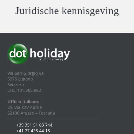
Juridische kennisgeving
Via San Giorgio 9a
6976 Lugano
Svizzera
CHE-101.365.982
Ufficio italiano:
25, Via XXV Aprile
52100 Arezzo – Toscana
+39 351 51 03 744
+41 77 428 44 18