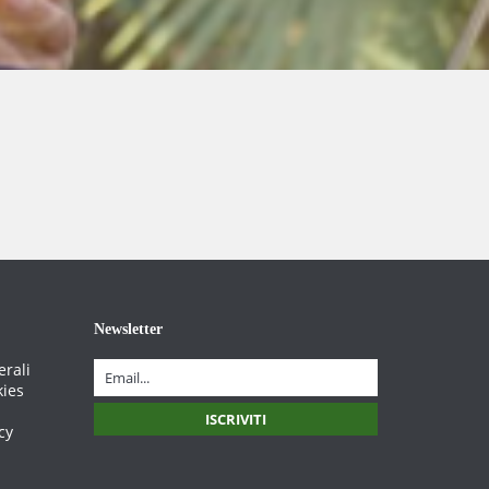
Newsletter
erali
kies
cy