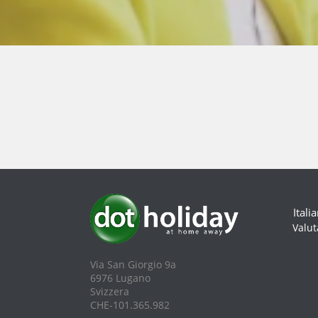
Itali
Valut
Via San Giorgio 9a
6976 Lugano
Svizzera
CHE-101.365.982