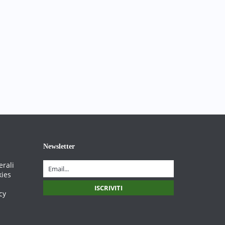
Newsletter
erali
kies
cy