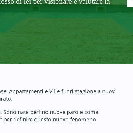
so di lei per visionare e valutare la
.
ase, Appartamenti e Ville fuori stagione a nuovi
urato.
e. Sono nate perfino nuove parole come
n” per definire questo nuovo fenomeno