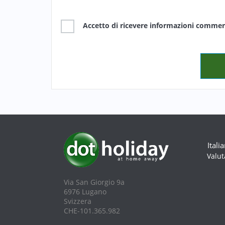
Accetto di ricevere informazioni commerc
Itali
Valut
Via San Giorgio 9a
6976 Lugano
Svizzera
CHE-101.365.982