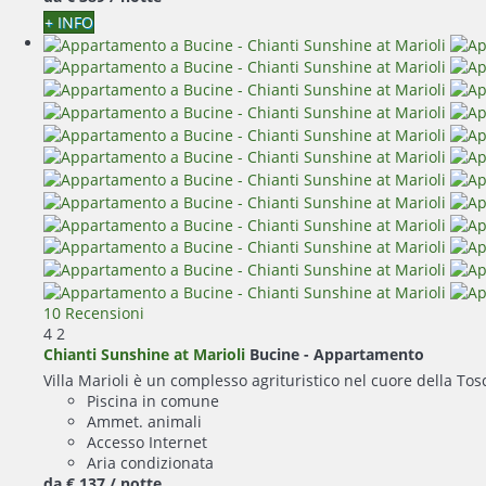
+ INFO
10 Recensioni
4
2
Chianti Sunshine at Marioli
Bucine -
Appartamento
Villa Marioli è un complesso agrituristico nel cuore della To
Piscina in comune
Ammet. animali
Accesso Internet
Aria condizionata
da
€ 137
/ notte