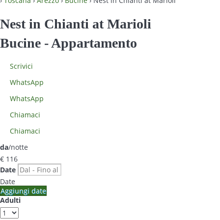
›
Toscana
›
Arezzo
›
Bucine
› Nest in Chianti at Marioli
Nest in Chianti at Marioli
Bucine -
Appartamento
Scrivici
WhatsApp
WhatsApp
Chiamaci
Chiamaci
da
/notte
€ 116
Date
Date
Aggiungi date
Adulti