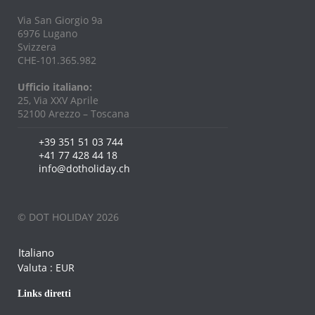
Via San Giorgio 9a
6976 Lugano
Svizzera
CHE-101.365.982
Ufficio italiano:
25, Via XXV Aprile
52100 Arezzo – Toscana
+39 351 51 03 744
+41 77 428 44 18
info@dotholiday.ch
© DOT HOLIDAY 2026
Italiano
Valuta :
EUR
Links diretti