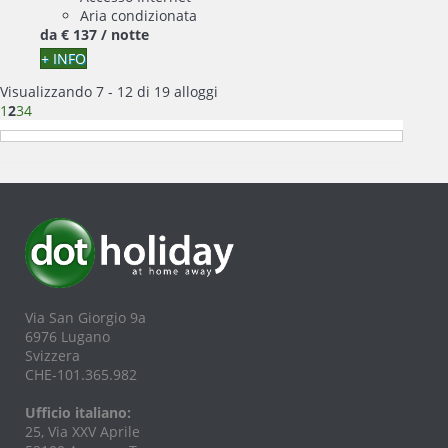
Aria condizionata
da
€ 137
/ notte
+ INFO
Visualizzando 7 - 12 di 19 alloggi
1
2
3
4
Via San Giorgio 9a
6976 Lugano
Svizzera
CHE-101.365.982
Ufficio italiano:
25, Via XXV Aprile